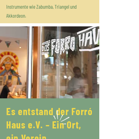
Instrumente wie Zabumba, Triangel und
Akkordeon.
Es entstand der Forró
Haus e.V. – Ein Ort,
ein Verein,