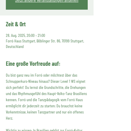
Zeit & Ort
28. Aug. 2025, 20:00 – 21:00
Forró Haus Stuttgart, Böblinger Str. 86, 70199 Stuttgart,
Deutschland
Eine große Vorfreude auf:
Du bist ganz neu im Forró oder möchtest über das 
Schnupperkurs-Niveau hinaus? Dieser Level 1 WS eignet 
sich perfekt! Du lernst die Grundschritte, die Drehungen 
und das Rhythmusgefühl des Haupt-Volks-Tanz Brasiliens 
kennen. Forró und die Tanzpädagogik vom Forró Haus 
ermöglicht dir jederzeit zu starten: Du brauchst keine 
Vorkenntnisse, keinen Tanzpartner und nur ein offenes 
Herz.
Wichtig zu wissen: In Brasilien gehört zur Forró-Kultur 