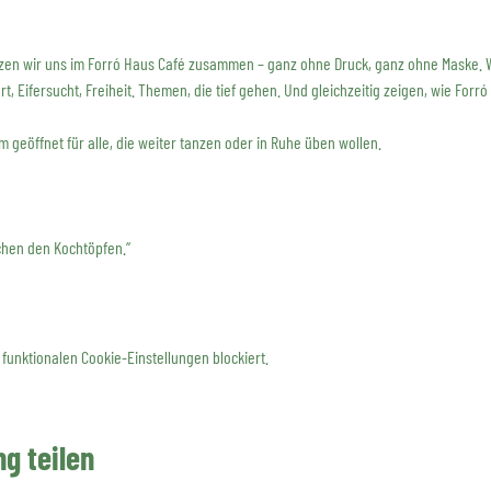
en wir uns im Forró Haus Café zusammen – ganz ohne Druck, ganz ohne Maske. W
rt, Eifersucht, Freiheit. Themen, die tief gehen. Und gleichzeitig zeigen, wie Forró
geöffnet für alle, die weiter tanzen oder in Ruhe üben wollen.
schen den Kochtöpfen.“
funktionalen Cookie-Einstellungen blockiert.
g teilen